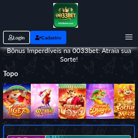
Login
Cadastro
Bônus Imperdíveis na 0033bet: Atraia sua
Sorte!
Topo